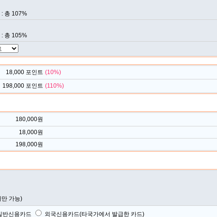
 총 107%
 총 105%
18,000
포인트
(
10
%)
198,000
포인트
(
110
%)
180,000
원
18,000
원
198,000
원
서만 가능)
일반신용카드
외국신용카드(타국가에서 발급한 카드)