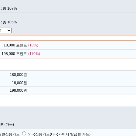
 총 107%
 총 105%
18,000
포인트
(
10
%)
198,000
포인트
(
110
%)
180,000
원
18,000
원
198,000
원
서만 가능)
일반신용카드
외국신용카드(타국가에서 발급한 카드)